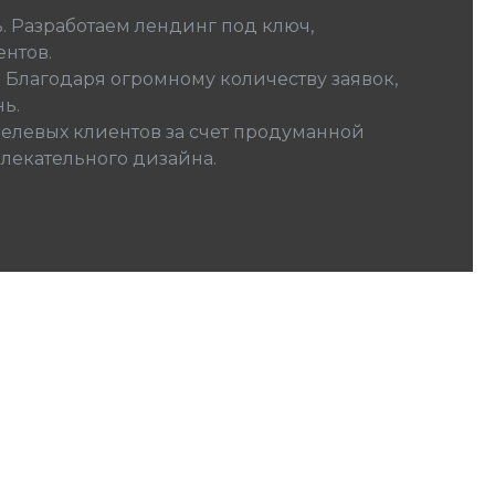
. Разработаем лендинг под ключ,
нтов.
. Благодаря огромному количеству заявок,
ь.
елевых клиентов за счет продуманной
влекательного дизайна.