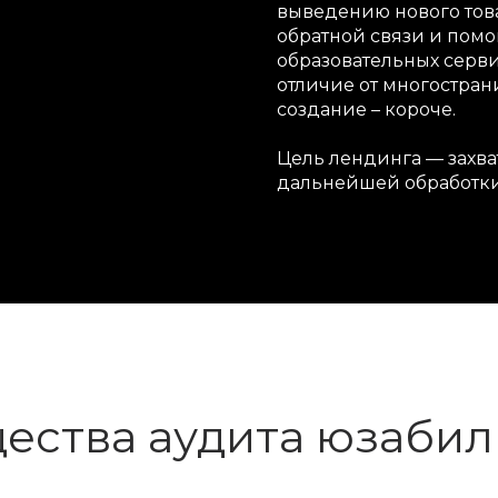
выведению нового това
обратной связи и помо
образовательных серв
отличие от многострани
создание – короче.
Цель лендинга — захва
дальнейшей обработк
ства аудита юзабил