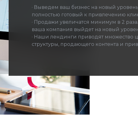
· Выведем ваш бизнес на новый уровень
полностью готовый к привлечению клие
· Продажи увеличатся минимум в 2 раза
ваша компания выйдет на новый уровен
· Наши лендинги приводят множество ц
структуры, продающего контента и при