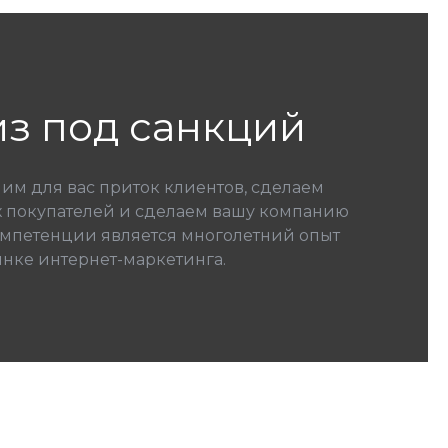
из под санкций
м для вас приток клиентов, сделаем
х покупателей и сделаем вашу компанию
омпетенции является многолетний опыт
нке интернет-маркетинга.