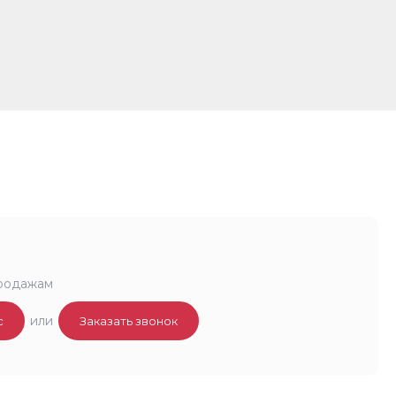
родажам
или
с
Заказать звонок