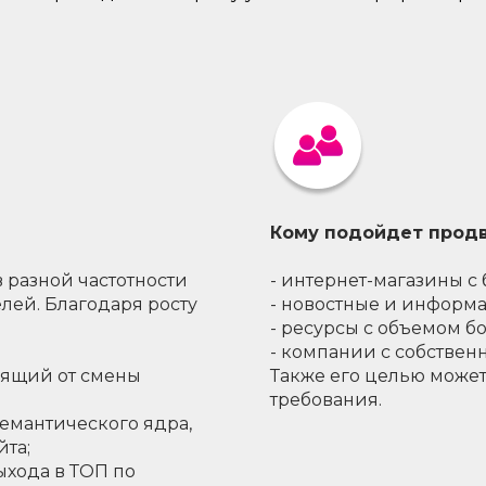
Кому подойдет продв
 разной частотности
- интернет-магазины с
лей. Благодаря росту
- новостные и информ
- ресурсы с объемом бо
- компании с собстве
исящий от смены
Также его целью может
требования.
семантического ядра,
йта;
выхода в ТОП по